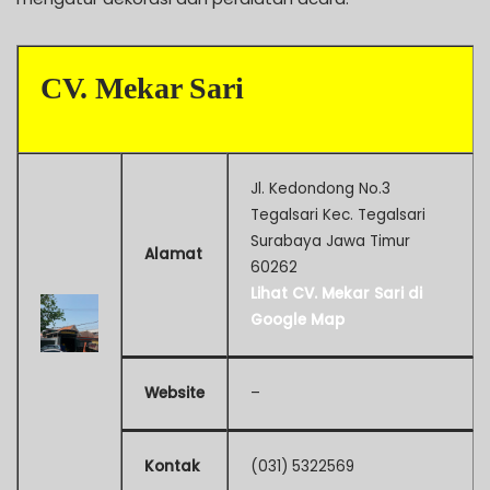
CV. Mekar Sari
Jl. Kedondong No.3
Tegalsari Kec. Tegalsari
Surabaya Jawa Timur
Alamat
60262
Lihat CV. Mekar Sari di
Google Map
Website
–
Kontak
(031) 5322569