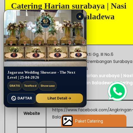
Catering Harian surabaya | Nasi
Bakar Angkringan Baladewa
×
Catering
Krembangan Bhakti Gg. III No.6
Kemayoran Kec. Krembangan Surabaya
Jawa Timur 60176
Alamat
Jagarasa Wedding Showcase - The Next
Lihat Catering Harian surabaya | Nasi
Level | 25-04-2026
Bakar Angkringan Baladewa Catering
GRATIS
Testfood
Showcase
di Google Map
DAFTAR
Lihat Detail →
https://www.facebook.com/Angkringan
Website
Baladewa-812531755500806/
Paket Catering