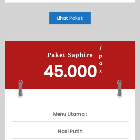
Lihat Paket
/
Paket Saphire
p
a
45.000
x
Menu Utama :
Nasi Putih