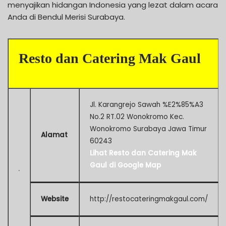
menyajikan hidangan Indonesia yang lezat dalam acara
Anda di Bendul Merisi Surabaya.
Resto dan Catering Mak Gaul
Jl. Karangrejo Sawah %E2%85%A3
No.2 RT.02 Wonokromo Kec.
Wonokromo Surabaya Jawa Timur
Alamat
60243
Lihat Resto dan Catering Mak
Gaul di Google Map
Website
http://restocateringmakgaul.com/