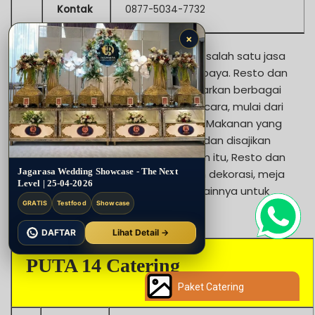
Kontak
0877-5034-7732
×
Resto dan Catering Mak Gaul adalah salah satu jasa
catering terbaik di Bendul Merisi Surabaya. Resto dan
Catering Mak Gaul Surabaya menawarkan berbagai
paket lengkap untuk berbagai jenis acara, mulai dari
pernikahan hingga pertemuan bisnis. Makanan yang
mereka sediakan selalu segar, lezat, dan disajikan
dengan tampilan yang menarik. Selain itu, Resto dan
Jagarasa Wedding Showcase - The Next
Catering Mak Gaul juga menyediakan dekorasi, meja
Level | 25-04-2026
dan kursi, serta perlengkapan acara lainnya untuk
GRATIS
Testfood
Showcase
wilayah Bendul Merisi Surabaya.
DAFTAR
Lihat Detail →
PUTA 14 Catering
Paket Catering