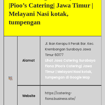
|Pioo’s Catering| Jawa Timur |
Melayani Nasi kotak,
tumpengan
Jl. Ikan Kerapu II Perak Bar. Kec.
Krembangan Surabaya Jawa
Timur 60177
Alamat
Lihat Jasa Catering Surabaya
Fiona |Pioo’s Catering| Jawa
Timur | Melayani Nasi kotak,
tumpengan di Google Map
https://catering-
Website
fiona.business.site/