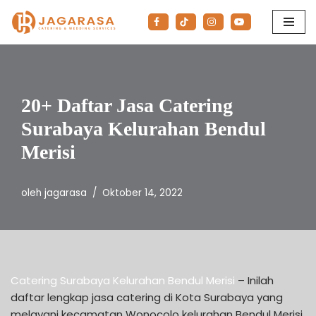
Lompat
ke
konten
20+ Daftar Jasa Catering
Surabaya Kelurahan Bendul
Merisi
oleh
jagarasa
Oktober 14, 2022
Catering Surabaya Kelurahan Bendul Merisi
– Inilah
daftar lengkap jasa catering di Kota Surabaya yang
melayani kecamatan Wonocolo kelurahan Bendul Merisi.