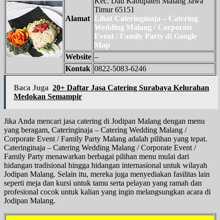
Kec. Dau Kabupaten Malang Jawa
Timur 65151
Alamat
Lihat Cateringinaja – Catering
Wedding Malang / Corporate
Event / Family Party di Google
Map
Website
–
Kontak
0822-5083-6246
Baca Juga
20+ Daftar Jasa Catering Surabaya Kelurahan
Medokan Semampir
Jika Anda mencari jasa catering di Jodipan Malang dengan menu
yang beragam, Cateringinaja – Catering Wedding Malang /
Corporate Event / Family Party Malang adalah pilihan yang tepat.
Cateringinaja – Catering Wedding Malang / Corporate Event /
Family Party menawarkan berbagai pilihan menu mulai dari
hidangan tradisional hingga hidangan internasional untuk wilayah
Jodipan Malang. Selain itu, mereka juga menyediakan fasilitas lain
seperti meja dan kursi untuk tamu serta pelayan yang ramah dan
profesional cocok untuk kalian yang ingin melangsungkan acara di
Jodipan Malang.