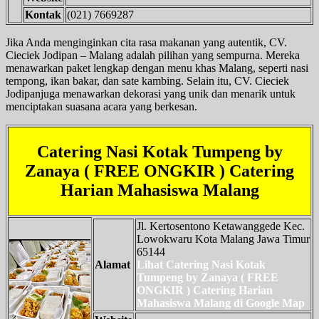
Kontak
(021) 7669287
Jika Anda menginginkan cita rasa makanan yang autentik, CV.
Cieciek Jodipan – Malang adalah pilihan yang sempurna. Mereka
menawarkan paket lengkap dengan menu khas Malang, seperti nasi
tempong, ikan bakar, dan sate kambing. Selain itu, CV. Cieciek
Jodipanjuga menawarkan dekorasi yang unik dan menarik untuk
menciptakan suasana acara yang berkesan.
Catering Nasi Kotak Tumpeng by
Zanaya ( FREE ONGKIR ) Catering
Harian Mahasiswa Malang
Jl. Kertosentono Ketawanggede Kec.
Lowokwaru Kota Malang Jawa Timur
65144
Alamat
Lihat Catering Nasi Kotak
Tumpeng by Zanaya ( FREE
ONGKIR ) Catering Harian
Mahasiswa Malang di Google Map