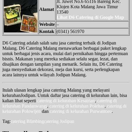
Jl. Juwet No.6 65116 Bareng Kec.
Klojen Kota Malang Jawa Timur
Alamat
13540
Lihat D6 Catering di Google Map
Website
–
Kontak
(0341) 561970
D6 Catering adalah salah satu jasa catering terbaik di Jodipan
Malang. D6 Catering Malang menawarkan berbagai paket lengkap
untuk berbagai jenis acara, mulai dari pernikahan hingga pertemuan
bisnis. Makanan yang mereka sediakan selalu segar, lezat, dan
disajikan dengan tampilan yang menarik. Selain itu, D6 Catering
juga menyediakan dekorasi, meja dan kursi, serta perlengkapan
acara lainnya untuk wilayah Jodipan Malang.
Itulah ulasan lengkap jasa catering Malang yang melayani
kelurahanJodipan. Untuk daftar jasa catering di kelurahan lain, bisa
kalian lihat seperti
catering di kelurahan Kesatrian
,
catering di
kelurahan Pandanwangi
,
catering di kelurahan Polehan
,
catering di
kelurahan Polowijen
dan
catering di kelurahan Purwantoro
.
Tag:
catering Blimbing
catering Jodipan