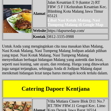
Jalan Kesatrian E 9 (kantor 2) RT
FRW :5 F I Kelurahan Kesatrian Kec.
Blimbing Kota Malang Jawa Timur
Alamat
65121
Lihat Nasi Kotak Malang, Nasi
Tumpeng Malang di Google Map
Website
https://dapursedap.com/
Kontak
0812-3335-0988
Untuk Anda yang menginginkan cita rasa masakan khas Malang,
Nasi Kotak Malang, Nasi Tumpeng Malang Jodipan adalah pilihan
yang tepat. Nasi Kotak Malang, Nasi Tumpeng Malang
menyediakan berbagai hidangan Malang yang autentik dan lezat,
seperti nasi kuning, sate ayam, dan rendang. Harga yang ditawarkan
juga sangat terjangkau, sehingga Anda di Jodipan Malang dapat
menikmati hidangan lezat tanpa harus merogoh kocek terlalu dalam.
Catering Dapoer Kentjana
Villa Mutiara Cinere Blok D11 No.7
RT.7RW FRW.11 Grogol Kec. Limo
Alamat
Kota Depok Jawa Barat 16514