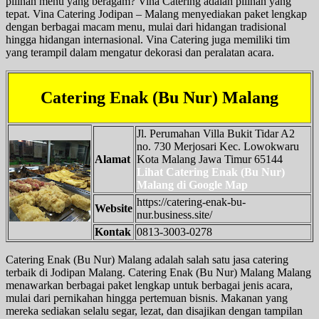
pilihan menu yang beragam? Vina Catering adalah pilihan yang
tepat. Vina Catering Jodipan – Malang menyediakan paket lengkap
dengan berbagai macam menu, mulai dari hidangan tradisional
hingga hidangan internasional. Vina Catering juga memiliki tim
yang terampil dalam mengatur dekorasi dan peralatan acara.
Catering Enak (Bu Nur) Malang
Jl. Perumahan Villa Bukit Tidar A2
no. 730 Merjosari Kec. Lowokwaru
Alamat
Kota Malang Jawa Timur 65144
Lihat Catering Enak (Bu Nur)
Malang di Google Map
https://catering-enak-bu-
Website
nur.business.site/
Kontak
0813-3003-0278
Catering Enak (Bu Nur) Malang adalah salah satu jasa catering
terbaik di Jodipan Malang. Catering Enak (Bu Nur) Malang Malang
menawarkan berbagai paket lengkap untuk berbagai jenis acara,
mulai dari pernikahan hingga pertemuan bisnis. Makanan yang
mereka sediakan selalu segar, lezat, dan disajikan dengan tampilan