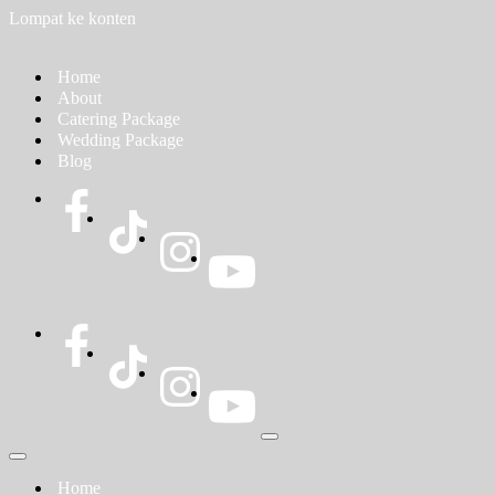
Lompat ke konten
Home
About
Catering Package
Wedding Package
Blog
Menu
Navigasi
Menu
Navigasi
Home