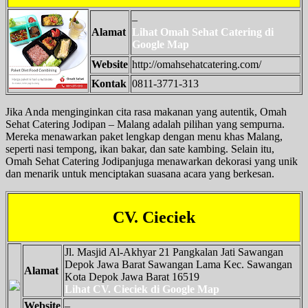
–
Alamat
Lihat Omah Sehat Catering di
Google Map
Website
http://omahsehatcatering.com/
Kontak
0811-3771-313
Jika Anda menginginkan cita rasa makanan yang autentik, Omah
Sehat Catering Jodipan – Malang adalah pilihan yang sempurna.
Mereka menawarkan paket lengkap dengan menu khas Malang,
seperti nasi tempong, ikan bakar, dan sate kambing. Selain itu,
Omah Sehat Catering Jodipanjuga menawarkan dekorasi yang unik
dan menarik untuk menciptakan suasana acara yang berkesan.
CV. Cieciek
Jl. Masjid Al-Akhyar 21 Pangkalan Jati Sawangan
Depok Jawa Barat Sawangan Lama Kec. Sawangan
Alamat
Kota Depok Jawa Barat 16519
Lihat CV. Cieciek di Google Map
Website
–