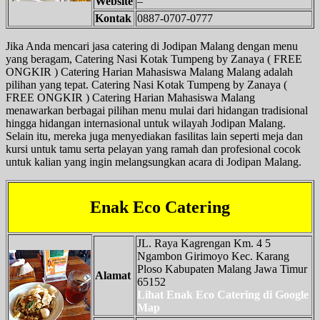
Website
–
Kontak
0887-0707-0777
Jika Anda mencari jasa catering di Jodipan Malang dengan menu
yang beragam, Catering Nasi Kotak Tumpeng by Zanaya ( FREE
ONGKIR ) Catering Harian Mahasiswa Malang Malang adalah
pilihan yang tepat. Catering Nasi Kotak Tumpeng by Zanaya (
FREE ONGKIR ) Catering Harian Mahasiswa Malang
menawarkan berbagai pilihan menu mulai dari hidangan tradisional
hingga hidangan internasional untuk wilayah Jodipan Malang.
Selain itu, mereka juga menyediakan fasilitas lain seperti meja dan
kursi untuk tamu serta pelayan yang ramah dan profesional cocok
untuk kalian yang ingin melangsungkan acara di Jodipan Malang.
Enak Eco Catering
JL. Raya Kagrengan Km. 4 5
Ngambon Girimoyo Kec. Karang
Ploso Kabupaten Malang Jawa Timur
Alamat
65152
Lihat Enak Eco Catering di Google
Map