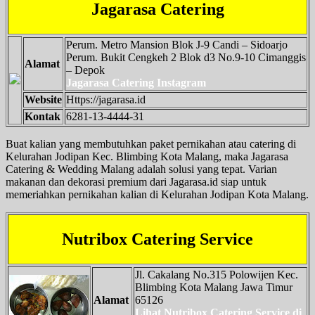
Jagarasa Catering
Perum. Metro Mansion Blok J-9 Candi – Sidoarjo
Perum. Bukit Cengkeh 2 Blok d3 No.9-10 Cimanggis
Alamat
– Depok
Jagarasa Catering Instagram
Website
Https://jagarasa.id
Kontak
6281-13-4444-31
Buat kalian yang membutuhkan paket pernikahan atau catering di
Kelurahan Jodipan Kec. Blimbing Kota Malang, maka Jagarasa
Catering & Wedding Malang adalah solusi yang tepat. Varian
makanan dan dekorasi premium dari Jagarasa.id siap untuk
memeriahkan pernikahan kalian di Kelurahan Jodipan Kota Malang.
Nutribox Catering Service
Jl. Cakalang No.315 Polowijen Kec.
Blimbing Kota Malang Jawa Timur
Alamat
65126
Lihat Nutribox Catering Service di