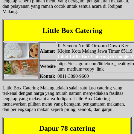
lengkap seperti pilihan menu yang beragam, pengantaran makanan,
dan pelayanan yang ramah cocok untuk semua acara di Jodipan
Malang.
Little Box Catering
Jl. Semeru No.60 Oro-oro Dowo Kec.
Alamat
Klojen Kota Malang Jawa Timur 65119
Lihat Little Box Catering di Google 
https://instagram.com/littlebox_healthyf
Website
utm_medium=copy_link
Kontak
0811-3890-9600
Little Box Catering Malang adalah salah satu jasa catering yang
terkenal dengan harga yang murah namun menyediakan fasilitas
lengkap yang melayani area Jodipan. Little Box Catering
menawarkan pilihan menu yang beragam, pengantaran makanan,
dan perlengkapan makan seperti piring, sendok, dan garpu.
Dapur 78 catering