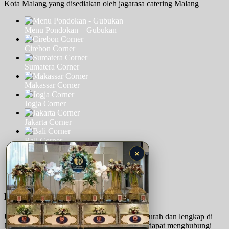
Kota Malang yang disediakan oleh jagarasa catering Malang
Menu Pondokan – Gubukan
Cirebon Corner
Sumatera Corner
Makassar Corner
Jogja Corner
Jakarta Corner
Bali Corner
×
Jatim Corner
Diamond Package
Bagaimana Cara Memesan?
Untuk memesan paket
catering prasmanan
murah dan lengkap di
Malang dari jagarasa catering malang, Anda dapat menghubungi