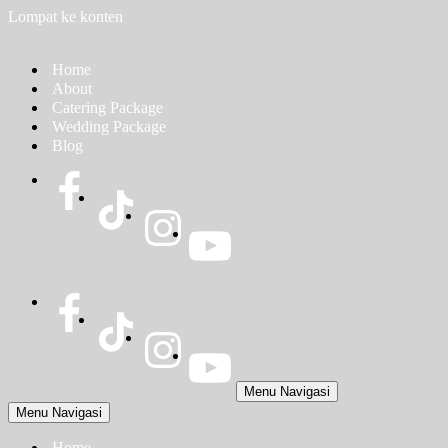
Lompat ke konten
Home
About
Catering Package
Wedding Package
Blog
Menu Navigasi
Menu Navigasi
Home