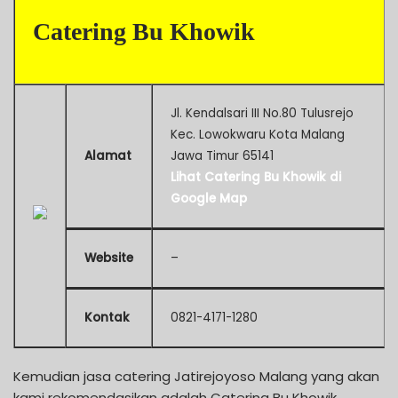
Catering Bu Khowik
Jl. Kendalsari III No.80 Tulusrejo
Kec. Lowokwaru Kota Malang
Alamat
Jawa Timur 65141
Lihat Catering Bu Khowik di
Google Map
Website
–
Kontak
0821-4171-1280
Kemudian jasa catering Jatirejoyoso Malang yang akan
kami rekomendasikan adalah Catering Bu Khowik.