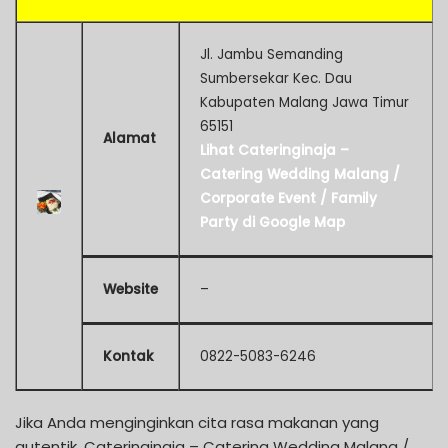
Jl. Jambu Semanding
Sumbersekar Kec. Dau
Kabupaten Malang Jawa Timur
65151
Alamat
Lihat Cateringinaja –
Catering Wedding Malang /
Corporate Event / Family
Party di Google Map
Website
–
Kontak
0822-5083-6246
Jika Anda menginginkan cita rasa makanan yang
autentik, Cateringinaja – Catering Wedding Malang /