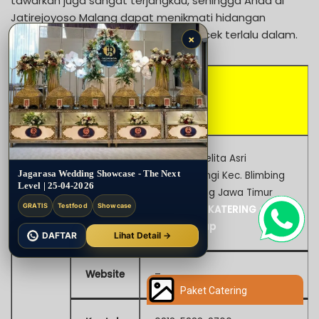
tawarkan juga sangat terjangkau, sehingga Anda di
Jatirejoyoso Malang dapat menikmati hidangan
berkualitas tanpa harus merogoh kocek terlalu dalam.
×
INNA KATERING
Jl. Graha Pelita Asri
Jagarasa Wedding Showcase - The Next
Pandanwangi Kec. Blimbing
Level | 25-04-2026
Alamat
Kota Malang Jawa Timur
GRATIS
Testfood
Showcase
Lihat INNA KATERING di
Google Map
DAFTAR
Lihat Detail →
Website
–
Paket Catering