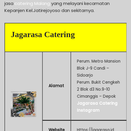
jasa
catering Malang
yang melayani kecamatan
Kepanjen Kel.Jatirejoyoso dan sekitarnya.
Jagarasa Catering
Perum. Metro Mansion
Blok J-9 Candi –
Sidoarjo
Perum. Bukit Cengkeh
Alamat
2 Blok d3 No.9-10
Cimanggis – Depok
Jagarasa Catering
Instagram
Website
Https://jagarasa.id