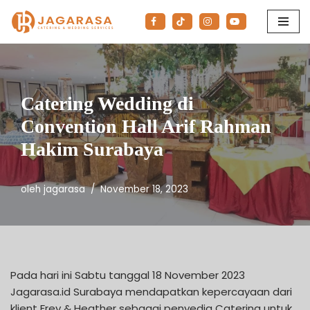
Lompat
ke
konten
Catering Wedding di
Convention Hall Arif Rahman
Hakim Surabaya
oleh
jagarasa
November 18, 2023
Pada hari ini Sabtu tanggal 18 November 2023
Jagarasa.id Surabaya mendapatkan kepercayaan dari
klient Frey & Heather sebagai penyedia Catering untuk