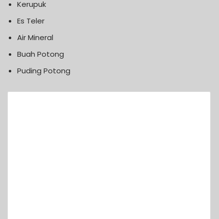
Kerupuk
Es Teler
Air Mineral
Buah Potong
Puding Potong