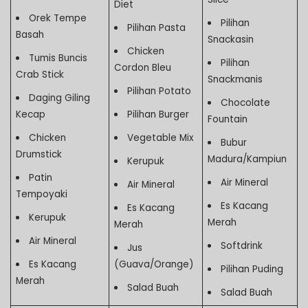
Diet
Orek Tempe
Pilihan
Pilihan Pasta
Basah
Snackasin
Chicken
Tumis Buncis
Pilihan
Cordon Bleu
Crab Stick
Snackmanis
Pilihan Potato
Daging Giling
Chocolate
Kecap
Pilihan Burger
Fountain
Chicken
Vegetable Mix
Bubur
Drumstick
Madura/Kampiun
Kerupuk
Patin
Air Mineral
Air Mineral
Tempoyaki
Es Kacang
Es Kacang
Kerupuk
Merah
Merah
Air Mineral
Softdrink
Jus
Es Kacang
(Guava/Orange)
Pilihan Puding
Merah
Salad Buah
Salad Buah