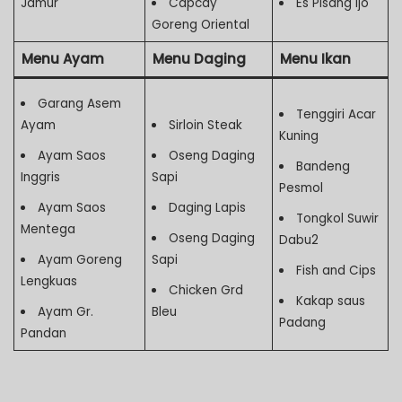
Jamur
Capcay
Es Pisang Ijo
Goreng Oriental
Menu Ayam
Menu Daging
Menu Ikan
Garang Asem
Tenggiri Acar
Ayam
Sirloin Steak
Kuning
Ayam Saos
Oseng Daging
Bandeng
Inggris
Sapi
Pesmol
Ayam Saos
Daging Lapis
Tongkol Suwir
Mentega
Oseng Daging
Dabu2
Ayam Goreng
Sapi
Fish and Cips
Lengkuas
Chicken Grd
Kakap saus
Ayam Gr.
Bleu
Padang
Pandan