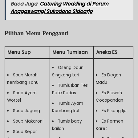
Baca Juga
Catering Wedding di Perum
Anggaswangi Sukodono Sidoarjo
Pilihan Menu Pengganti
Menu Sup
Menu Tumisan
Aneka ES
Oseng Daun
Soup Merah
Singkong teri
Es Degan
Kembang Tahu
Madu
Tumis Ikan Teri
Soup Ayam
Pete Pedas
Es Blewah
Wortel
Cocopandan
Tumis Ayam
Soup Jagung
Kembang kol
Es Pisang Ijo
Soup Makaroni
Tumis baby
Es Permen
kailan
Karet
Soup Segar