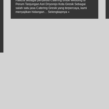
Fawzia sebagai penyedia Catering untuk Wedding di
Perum Tanjungan Asri Driyorejo Kota Gresik Sebagai
salah satu jasa Catering Gresik yang terpercaya, kami
menyajikan hidangan…
Selengkapnya »