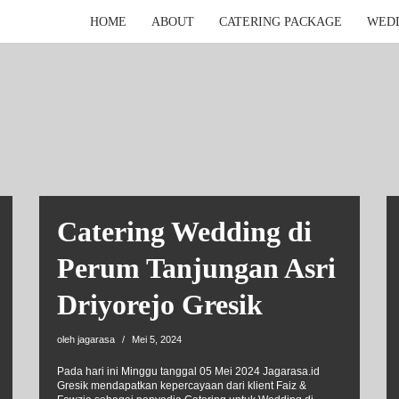
HOME
ABOUT
CATERING PACKAGE
WED
Catering Wedding di
Perum Tanjungan Asri
Driyorejo Gresik
oleh
jagarasa
Mei 5, 2024
Pada hari ini Minggu tanggal 05 Mei 2024 Jagarasa.id
Gresik mendapatkan kepercayaan dari klient Faiz &