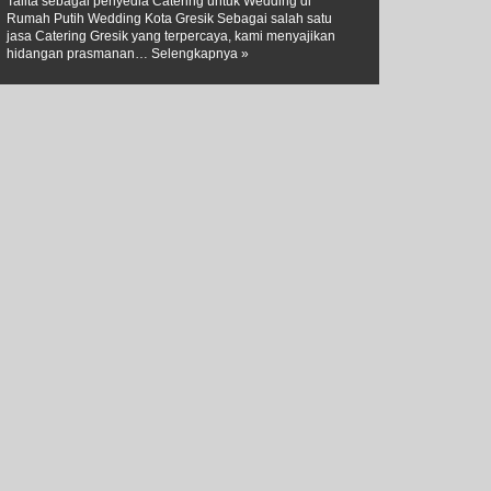
Talita sebagai penyedia Catering untuk Wedding di
Rumah Putih Wedding Kota Gresik Sebagai salah satu
jasa Catering Gresik yang terpercaya, kami menyajikan
hidangan prasmanan…
Selengkapnya »