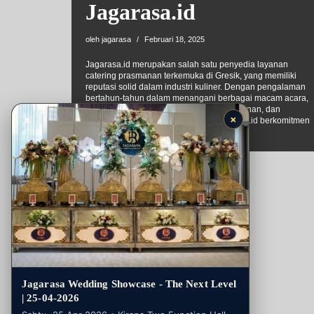
Jagarasa.id
oleh
jagarasa
Februari 18, 2025
Jagarasa.id merupakan salah satu penyedia layanan
catering prasmanan terkemuka di Gresik, yang memiliki
reputasi solid dalam industri kuliner. Dengan pengalaman
bertahun-tahun dalam menangani berbagai macam acara,
termasuk catering pernikahan gresik, khitanan, dan
×
berbagai jenis perayaan lainnya, Jagarasa.id berkomitmen
untuk memberikan…
Selengkapnya »
Jagarasa Wedding Showcase - The Next Level
| 25-04-2026