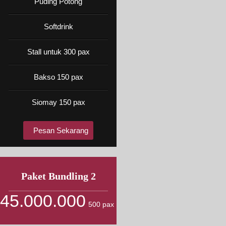
Puding Potong
Softdrink
Stall untuk 300 pax
Bakso 150 pax
Siomay 150 pax
Pesan Sekarang
Paket Bundling 2
45.000.000
500 pax