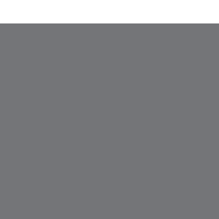
Lompat
ke
konten