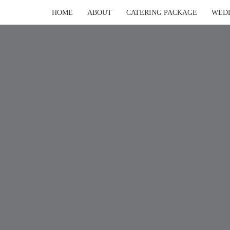
HOME
ABOUT
CATERING PACKAGE
WED