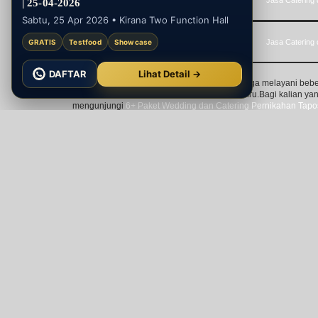
| 25-04-2026
Sabtu, 25 Apr 2026 • Kirana Two Function Hall
Tapos
Jasa Catering 
GRATIS
Testfood
Showcase
DAFTAR
Lihat Detail →
Itulah daftar lengkap catering di Tapos yang juga melayani beb
Leuwinanggung dan Kelurahan Sukamaju Baru.Bagi kalian yang
mengunjungi
6+ Paket Wedding dan Catering Pernikahan Tap
Hubungi Kami Jagarasa Cat
Kecamatan Tapos
Tidak perlu bingung, ragu untuk memilih jagarasa catering D
Tapos karena Jagarasa.id sudah berpengalaman lebih dari 11 
6281-13-4444-31 (Call / Whatsapp).
Demikianlah ulasan lengkap mengenai 7 tips mencari jasa cater
prihal tips mencari jasa catering seperti
tips mencari jasa cateri
catering di Tambun Utara
atau
tips mencari jasa catering di Tan