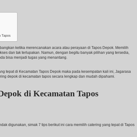
n Tapos
timbangkan ketika merencanakan acara atau perayaan di Tapos Depok. Memilih
kses dan tak terlupakan. Namun, dengan begitu banyak pilihan yang tersedia,
nda bisa menjadi tugas yang menantang.
ang tepat di Kecamatan Tapos Depok maka pada kesempatan kali ini, Jagarasa
tering depok di kecamatan tapos secara lengkap dan mudah dipahami.
 Depok di Kecamatan Tapos
 digunakan, simak 7 tips berikut ini cara memilih catering yang tepat di Tapos