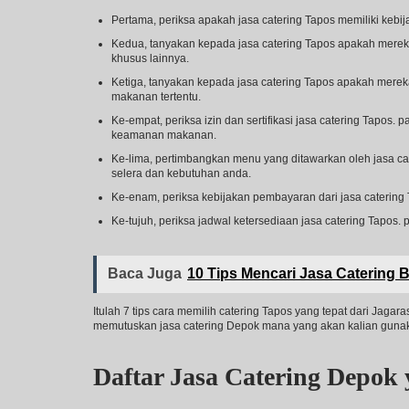
Pertama, periksa apakah jasa catering Tapos memiliki kebi
Kedua, tanyakan kepada jasa catering Tapos apakah mereka
khusus lainnya.
Ketiga, tanyakan kepada jasa catering Tapos apakah merek
makanan tertentu.
Ke-empat, periksa izin dan sertifikasi jasa catering Tapos
keamanan makanan.
Ke-lima, pertimbangkan menu yang ditawarkan oleh jasa c
selera dan kebutuhan anda.
Ke-enam, periksa kebijakan pembayaran dari jasa caterin
Ke-tujuh, periksa jadwal ketersediaan jasa catering Tapos
Baca Juga
10 Tips Mencari Jasa Catering
Itulah 7 tips cara memilih catering Tapos yang tepat dari Jaga
memutuskan jasa catering Depok mana yang akan kalian guna
Daftar Jasa Catering Depok