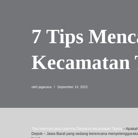
7 Tips Menc
Kecamatan 
oleh
jagarasa
September 14, 2023
Tips mencari jasa catering Depok di kecamatan Tapos
– Apakah
Depok – Jawa Barat yang sedang berencana menyelenggarakan a