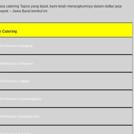
a catering Tapos yang tepat, kami telah merangkumnya dalam daftar jasa
pok – Jawa Barat berikut ini:
r Catering
di Kelurahan Cilangkap
 di Kelurahan Cimpaeun
i Kelurahan Jatijajar
 di Kelurahan Leuwinanggung
di Kelurahan Sukamaju Baru
di Kelurahan Sukatani