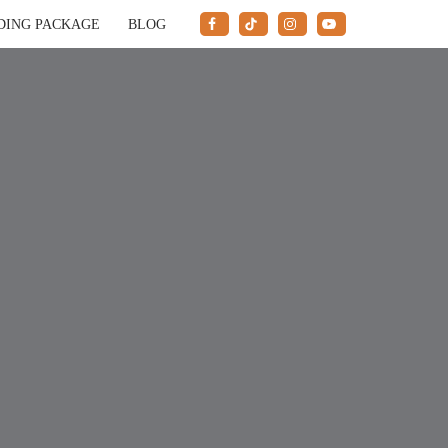
DING PACKAGE
BLOG