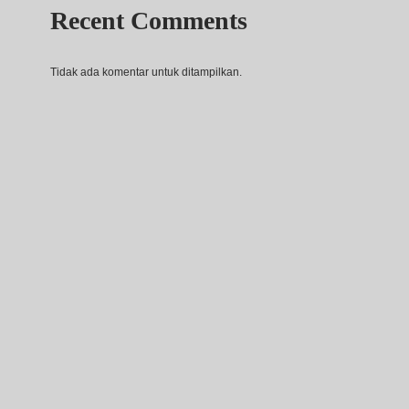
Recent Comments
Tidak ada komentar untuk ditampilkan.