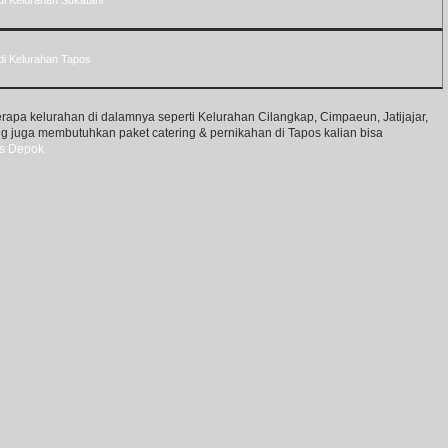
di Kelurahan Tapos
erapa kelurahan di dalamnya seperti Kelurahan Cilangkap, Cimpaeun, Jatijajar,
 juga membutuhkan paket catering & pernikahan di Tapos kalian bisa
os Depok
ering Depok yang Melayani
epok untuk menyuguhkan hidangan yang spesial saat acara Anda di kecamatan
tahun sebagai vendor
catering Depok
yang kredibel. Hubungi kami lebih lanjut di
ing depok di kecamatan tapos, kalian juga bisa mengunjungi artikel kami lainnya
ng di Tanjungsari
,
tips mencari jasa catering di Tanah Sereal
,
tips mencari jasa
jungsari