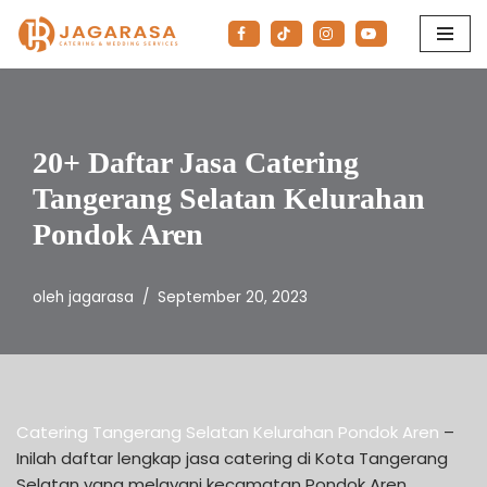
Lompat
ke
konten
20+ Daftar Jasa Catering
Tangerang Selatan Kelurahan
Pondok Aren
oleh
jagarasa
September 20, 2023
Catering Tangerang Selatan Kelurahan Pondok Aren
–
Inilah daftar lengkap jasa catering di Kota Tangerang
Selatan yang melayani kecamatan Pondok Aren