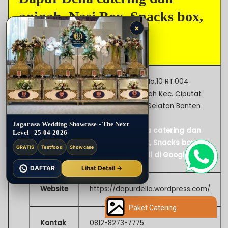
aqiqah, Nasi Box, Snacks box,
×
tumpeng mini, dll
Jl. Suka Makmur No.10 RT.004
FRW.02 Serua Indah Kec. Ciputat
Kota Tangerang Selatan Banten
Alamat
15414
Jagarasa Wedding Showcase - The Next
Lihat Dapur Delia catering dan
Level | 25-04-2026
aqiqah, Nasi Box, Snacks box,
GRATIS
Testfood
Showcase
tumpeng mini, dll di Google Map
DAFTAR
Lihat Detail →
Website
https://dapurdelia.wordpress.com/
Paket Catering
Kontak
0812-8273-7775