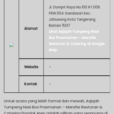
Jl. Dumpit Raya No.100 RT.006
FRW.004 Gandasari Kec.
Jatiuwung Kota Tangerang
Banten 15137
Alamat
Lihat Aqiqah Tumpeng Nasi
Box Prasmanan – Marafie
Restoran & Catering di Google
Map
Website
–
Kontak
–
Untuk acara yang lebih formal dan mewah, Aqiqah
Tumpeng Nasi Box Prasmanan – Marafie Restoran &
Catering Pondok Aren adalah pilihan yang sempurna di