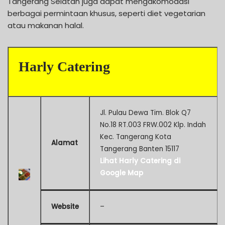
Tangerang Selatan juga dapat mengakomodasi
berbagai permintaan khusus, seperti diet vegetarian
atau makanan halal.
Harly Catering
Jl. Pulau Dewa Tim. Blok Q7
No.18 RT.003 FRW.002 Klp. Indah
Kec. Tangerang Kota
Alamat
Tangerang Banten 15117
Lihat Harly Catering di
Google Map
Website
–