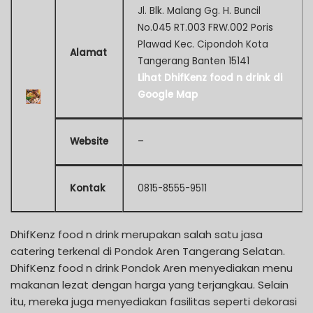
Jl. Blk. Malang Gg. H. Buncil
No.045 RT.003 FRW.002 Poris
Plawad Kec. Cipondoh Kota
Alamat
Tangerang Banten 15141
Lihat DhifKenz food n drink di
Google Map
Website
–
Kontak
0815-8555-9511
DhifKenz food n drink merupakan salah satu jasa
catering terkenal di Pondok Aren Tangerang Selatan.
DhifKenz food n drink Pondok Aren menyediakan menu
makanan lezat dengan harga yang terjangkau. Selain
itu, mereka juga menyediakan fasilitas seperti dekorasi