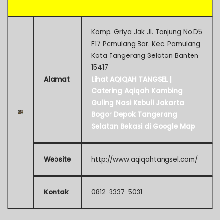
Komp. Griya Jak Jl. Tanjung No.D5
F17 Pamulang Bar. Kec. Pamulang
Kota Tangerang Selatan Banten
15417
Alamat
Lihat AQIQAH TANGSEL |
Catering Aqiqah Kambing
Guling Nasi Kebuli Jakarta
Bogor Depok Tangerang
Selatan Bekasi di Google Map
Website
http://www.aqiqahtangsel.com/
Kontak
0812-8337-5031