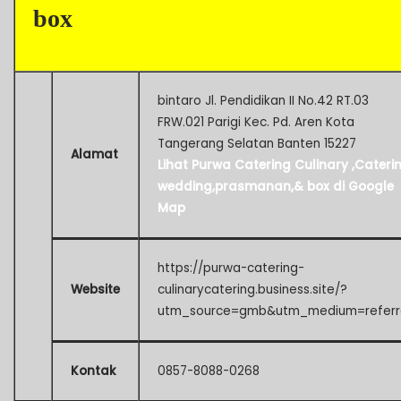
box
bintaro Jl. Pendidikan II No.42 RT.03
FRW.021 Parigi Kec. Pd. Aren Kota
Tangerang Selatan Banten 15227
Alamat
Lihat Purwa Catering Culinary ,Cateri
wedding,prasmanan,& box di Google
Map
https://purwa-catering-
Website
culinarycatering.business.site/?
utm_source=gmb&utm_medium=referr
Kontak
0857-8088-0268