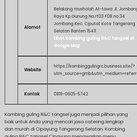
Belakang musholah At-tawa Jl. Jomban
Raya Kp.Gunung No.rt03 F08 no:34
Jombang Kec. Ciputat Kota Tangerang
Alamat
Selatan Banten 15411
Lihat Kambing guling R&C tangsel di
Google Map
https://kambinggulingrc.business.site/?
Website
utm_source=gmb&utm_medium=referr
Kontak
0819-0605-5742
Kambing guling R&C tangsel juga menjadi pilihan yang
baik untuk Anda yang mencari jasa catering lengkap
dan murah di Cipayung Tangerang Selatan. Kambing
guling R&C tangsel Cipayung menawarkan menu