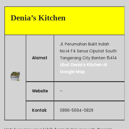
Denia’s Kitchen
Jl. Perumahan Bukit Indah
No.I4 F4 Serua Ciputat South
Alamat
Tangerang City Banten 15414
Lihat Denia’s Kitchen di
Google Map
Website
–
Kontak
0896-5694-0829