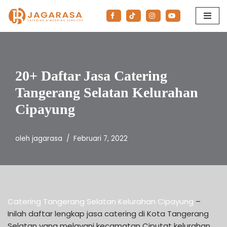
Lompat
ke
konten
20+ Daftar Jasa Catering
Tangerang Selatan Kelurahan
Cipayung
oleh
jagarasa
Februari 7, 2022
Catering Tangerang Selatan Kelurahan Cipayung
–
Inilah daftar lengkap jasa catering di Kota Tangerang
Selatan yang melayani kecamatan Ciputat kelurahan