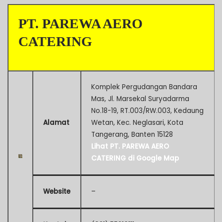
PT. PAREWA AERO
CATERING
Komplek Pergudangan Bandara
Mas, Jl. Marsekal Suryadarma
No.18-19, RT.003/RW.003, Kedaung
Alamat
Wetan, Kec. Neglasari, Kota
Tangerang, Banten 15128
Lihat PT. PAREWA AERO
CATERING di Google Map
Website
–