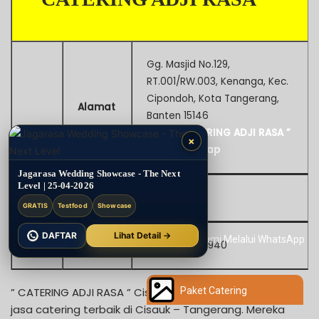
Gg. Masjid No.129,
RT.001/RW.003, Kenanga, Kec.
Cipondoh, Kota Tangerang,
Alamat
Banten 15146
Lihat ” CATERING ADJI RASA ”
×
di Google Map
Jagarasa Wedding Showcase - The Next
Level | 25-04-2026
Website
–
GRATIS
Testfood
Showcase
DAFTAR
Lihat Detail →
Kontak
0853-1364-7940
” CATERING ADJI RASA ” Cisauk merupakan salah satu
Paket Catering
jasa catering terbaik di Cisauk – Tangerang. Mereka