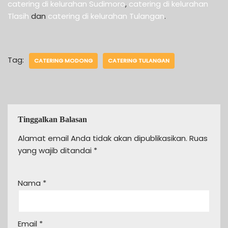
catering di kelurahan Sudimoro
,
catering di kelurahan
Tlasih
dan
catering di kelurahan Tulangan
.
Tag:
CATERING MODONG
CATERING TULANGAN
Tinggalkan Balasan
Alamat email Anda tidak akan dipublikasikan.
Ruas
yang wajib ditandai
*
Nama
*
Email
*