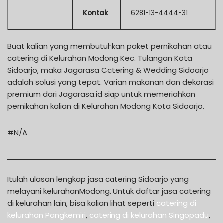
Kontak
6281-13-4444-31
Buat kalian yang membutuhkan paket pernikahan atau
catering di Kelurahan Modong Kec. Tulangan Kota
Sidoarjo, maka Jagarasa Catering & Wedding Sidoarjo
adalah solusi yang tepat. Varian makanan dan dekorasi
premium dari Jagarasa.id siap untuk memeriahkan
pernikahan kalian di Kelurahan Modong Kota Sidoarjo.
#N/A
Itulah ulasan lengkap jasa catering Sidoarjo yang
melayani kelurahanModong. Untuk daftar jasa catering
di kelurahan lain, bisa kalian lihat seperti
catering di
kelurahan Pangkemiri
,
catering di kelurahan Singopadu
,