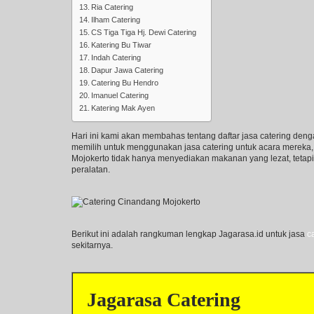
Ria Catering
Ilham Catering
CS Tiga Tiga Hj. Dewi Catering
Katering Bu Tiwar
Indah Catering
Dapur Jawa Catering
Catering Bu Hendro
Imanuel Catering
Katering Mak Ayen
Hari ini kami akan membahas tentang daftar jasa catering den
memilih untuk menggunakan jasa catering untuk acara mereka, s
Mojokerto tidak hanya menyediakan makanan yang lezat, tetap
peralatan.
Berikut ini adalah rangkuman lengkap Jagarasa.id untuk jasa
c
sekitarnya.
Jagarasa Catering