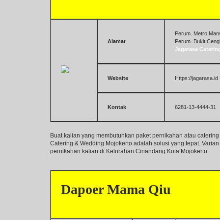
Perum. Metro Mansi
Alamat
Perum. Bukit Ceng
Jagarasa Caterin
Website
Https://jagarasa.id
Kontak
6281-13-4444-31
Buat kalian yang membutuhkan paket pernikahan atau caterin
Catering & Wedding Mojokerto adalah solusi yang tepat. Vari
pernikahan kalian di Kelurahan Cinandang Kota Mojokerto.
Dapoer Mama Qiu