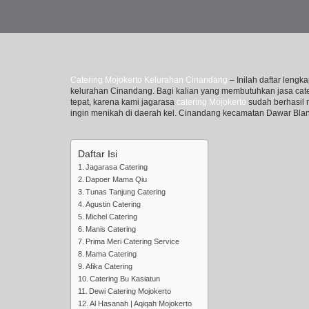
Catering Mojokerto Kelurahan Cinandang
– Inilah daftar leng
kelurahan Cinandang. Bagi kalian yang membutuhkan jasa cater
tepat, karena kami jagarasa
catering Mojokerto
sudah berhasil 
ingin menikah di daerah kel. Cinandang kecamatan Dawar Bla
Daftar Isi
Jagarasa Catering
Dapoer Mama Qiu
Tunas Tanjung Catering
Agustin Catering
Michel Catering
Manis Catering
Prima Meri Catering Service
Mama Catering
Afika Catering
Catering Bu Kasiatun
Dewi Catering Mojokerto
Al Hasanah | Aqiqah Mojokerto