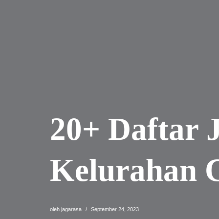
20+ Daftar 
Kelurahan 
oleh
jagarasa
September 24, 2023