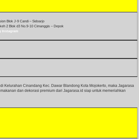
on Blok J-9 Candi – Sidoarjo
keh 2 Blok d3 No.9-10 Cimanggis – Depok
g Instagram
g di Kelurahan Cinandang Kec. Dawar Blandong Kota Mojokerto, maka Jagarasa
an makanan dan dekorasi premium dari Jagarasa.id siap untuk memeriahkan