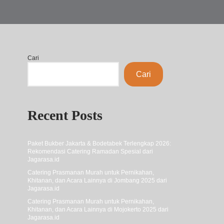
Cari
Cari
Recent Posts
Paket Bukber Jakarta & Bodetabek Terlengkap 2026:
Rekomendasi Catering Ramadan Spesial dari
Jagarasa.id
Catering Prasmanan Murah untuk Pernikahan,
Khitanan, dan Acara Lainnya di Jombang 2025 dari
Jagarasa.id
Catering Prasmanan Murah untuk Pernikahan,
Khitanan, dan Acara Lainnya di Mojokerto 2025 dari
Jagarasa.id