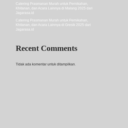
Catering Prasmanan Murah untuk Pernikahan,
Khitanan, dan Acara Lainnya di Malang 2025 dari
Jagarasa.id
Catering Prasmanan Murah untuk Pernikahan,
Khitanan, dan Acara Lainnya di Gresik 2025 dari
Jagarasa.id
Recent Comments
Tidak ada komentar untuk ditampilkan.