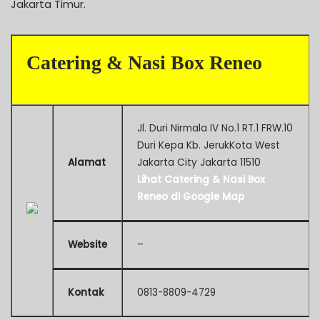
Jakarta Timur.
Catering & Nasi Box Reneo
Jl. Duri Nirmala IV No.1 RT.1 FRW.10
Duri Kepa Kb. JerukKota West
Alamat
Jakarta City Jakarta 11510
Lihat Catering & Nasi Box
Reneo di Google Map
Website
–
Kontak
0813-8809-4729