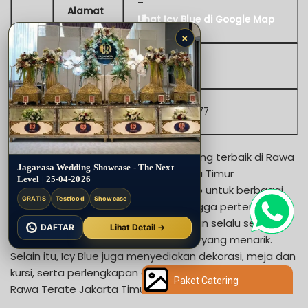
–
Alamat
Lihat Icy Blue di Google Map
×
Website
–
Kontak
(021) 36363377
Icy Blue adalah salah satu jasa catering terbaik di Rawa
Jagarasa Wedding Showcase - The Next
Terate Jakarta Timur. Icy Blue Jakarta Timur
Level | 25-04-2026
menawarkan berbagai paket lengkap untuk berbagai
GRATIS
Testfood
Showcase
jenis acara, mulai dari pernikahan hingga pertemuan
bisnis. Makanan yang mereka sediakan selalu segar,
DAFTAR
Lihat Detail →
lezat, dan disajikan dengan tampilan yang menarik.
Selain itu, Icy Blue juga menyediakan dekorasi, meja dan
kursi, serta perlengkapan acara lainnya untuk wilayah
Paket Catering
Rawa Terate Jakarta Timur.