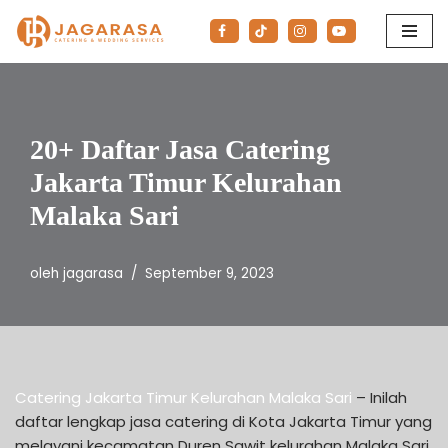
Lompat
ke
konten
20+ Daftar Jasa Catering
Jakarta Timur Kelurahan
Malaka Sari
oleh
jagarasa
September 9, 2023
Catering Jakarta Timur Kelurahan Malaka Sari
– Inilah
daftar lengkap jasa catering di Kota Jakarta Timur yang
melayani kecamatan Duren Sawit kelurahan Malaka Sari.