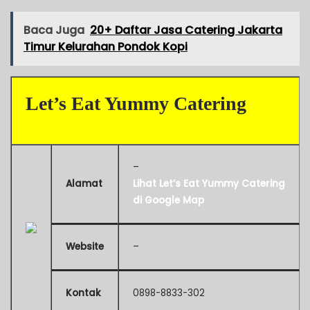
Baca Juga
20+ Daftar Jasa Catering Jakarta
Timur Kelurahan Pondok Kopi
Let’s Eat Yummy Catering
–
Alamat
Lihat Let’s Eat Yummy Catering
di Google Map
Website
–
Kontak
0898-8833-302