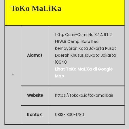
ToKo MaLiKa
1 Gg. Cumi-Cumi No.37 A RT.2
FRW.8 Cemp. Baru Kec.
Kemayoran Kota Jakarta Pusat
Alamat
Daerah Khusus Ibukota Jakarta
10640
Lihat ToKo MaLiKa di Google
Map
Website
https://tokoko.id/tokomalika9
Kontak
0813-1830-1780