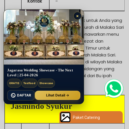
Kontak
–
×
Bu ipah juga menjadi pilihan yang baik untuk Anda yang
mencari jasa catering lengkap dan murah di Malaka Sari
Jakarta Timur. Bu ipah Malaka Sari menawarkan menu
makanan tradisional Indonesia yang lezat dan
menyediakan paket catering Jakarta Timur untuk
berbagai acara dan mengcover wilayah Malaka Sari.
Dengan harga yang terjangkau, Anda di wilayah Malaka
Sari Jakarta Timur dapat menikmati hidangan yang
Jagarasa Wedding Showcase - The Next
lezat dan pelayanan yang profesional dari Bu ipah
Level | 25-04-2026
Malaka Sari.
GRATIS
Testfood
Showcase
DAFTAR
Lihat Detail →
Jasmindo Syukur
Paket Catering