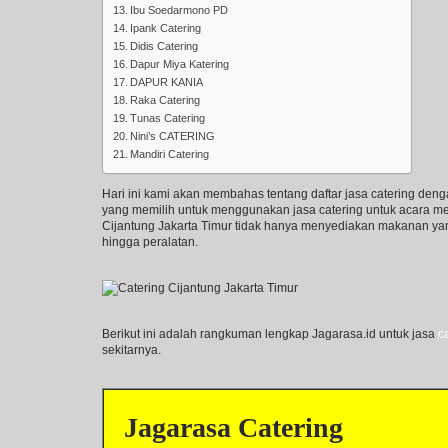
Ibu Soedarmono PD
Ipank Catering
Didis Catering
Dapur Miya Katering
DAPUR KANIA
Raka Catering
Tunas Catering
Nini’s CATERING
Mandiri Catering
Hari ini kami akan membahas tentang daftar jasa catering deng
yang memilih untuk menggunakan jasa catering untuk acara merek
Cijantung Jakarta Timur tidak hanya menyediakan makanan yang
hingga peralatan.
Berikut ini adalah rangkuman lengkap Jagarasa.id untuk jasa
c
sekitarnya.
Jagarasa Catering