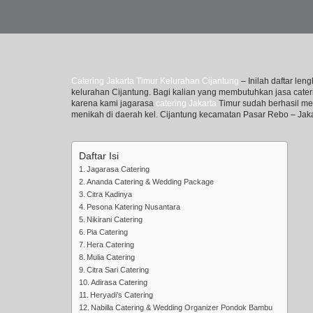
Catering Jakarta Timur Kelurahan Cijantung
– Inilah daftar le
kelurahan Cijantung. Bagi kalian yang membutuhkan jasa caterin
karena kami jagarasa
catering Jakarta
Timur sudah berhasil me
menikah di daerah kel. Cijantung kecamatan Pasar Rebo – Jaka
Daftar Isi
Jagarasa Catering
Ananda Catering & Wedding Package
Citra Kadinya
Pesona Katering Nusantara
Nikirani Catering
Pia Catering
Hera Catering
Mulia Catering
Citra Sari Catering
Adirasa Catering
Heryadi’s Catering
Nabilla Catering & Wedding Organizer Pondok Bambu