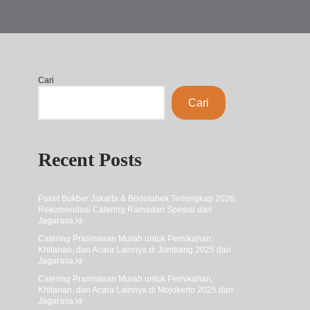
Cari
Cari
Recent Posts
Paket Bukber Jakarta & Bodetabek Terlengkap 2026:
Rekomendasi Catering Ramadan Spesial dari
Jagarasa.id
Catering Prasmanan Murah untuk Pernikahan,
Khitanan, dan Acara Lainnya di Jombang 2025 dari
Jagarasa.id
Catering Prasmanan Murah untuk Pernikahan,
Khitanan, dan Acara Lainnya di Mojokerto 2025 dari
Jagarasa.id