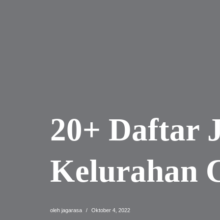
20+ Daftar 
Kelurahan 
oleh
jagarasa
Oktober 4, 2022