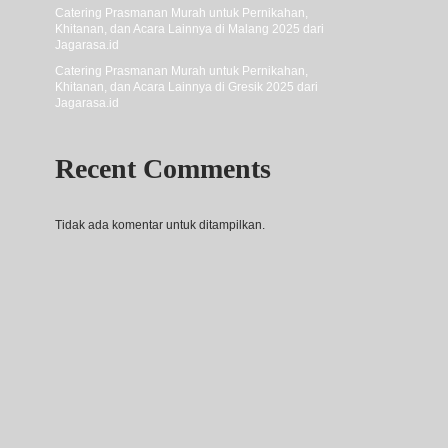
Catering Prasmanan Murah untuk Pernikahan,
Khitanan, dan Acara Lainnya di Malang 2025 dari
Jagarasa.id
Catering Prasmanan Murah untuk Pernikahan,
Khitanan, dan Acara Lainnya di Gresik 2025 dari
Jagarasa.id
Recent Comments
Tidak ada komentar untuk ditampilkan.