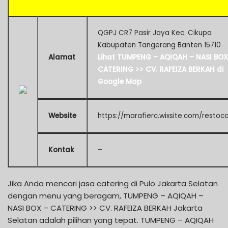
QGPJ CR7 Pasir Jaya Kec. Cikupa
Kabupaten Tangerang Banten 15710
Alamat
Lihat TUMPENG – AQIQAH – NASI BOX
CATERING >> CV. RAFEIZA BERKAH di
Google Map
Website
https://marafierc.wixsite.com/restoc
Kontak
–
Jika Anda mencari jasa catering di Pulo Jakarta Selatan
dengan menu yang beragam, TUMPENG – AQIQAH –
NASI BOX – CATERING >> CV. RAFEIZA BERKAH Jakarta
Selatan adalah pilihan yang tepat. TUMPENG – AQIQAH