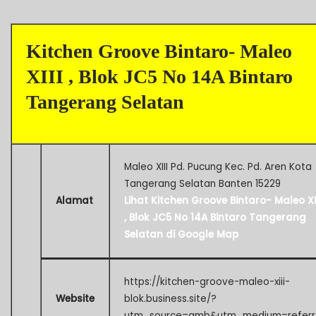
Kitchen Groove Bintaro- Maleo
XIII , Blok JC5 No 14A Bintaro
Tangerang Selatan
Maleo XIII Pd. Pucung Kec. Pd. Aren Kota
Tangerang Selatan Banten 15229
Alamat
Lihat Kitchen Groove Bintaro- Maleo XI
, Blok JC5 No 14A Bintaro Tangerang
Selatan di Google Map
https://kitchen-groove-maleo-xiii-
Website
blok.business.site/?
utm_source=gmb&utm_medium=referr