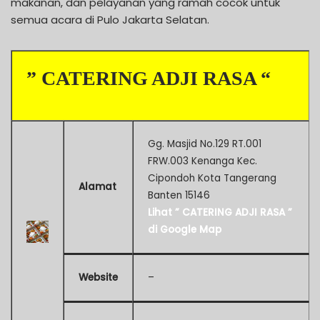
makanan, dan pelayanan yang ramah cocok untuk
semua acara di Pulo Jakarta Selatan.
” CATERING ADJI RASA “
Gg. Masjid No.129 RT.001
FRW.003 Kenanga Kec.
Cipondoh Kota Tangerang
Alamat
Banten 15146
Lihat ” CATERING ADJI RASA ”
di Google Map
Website
–