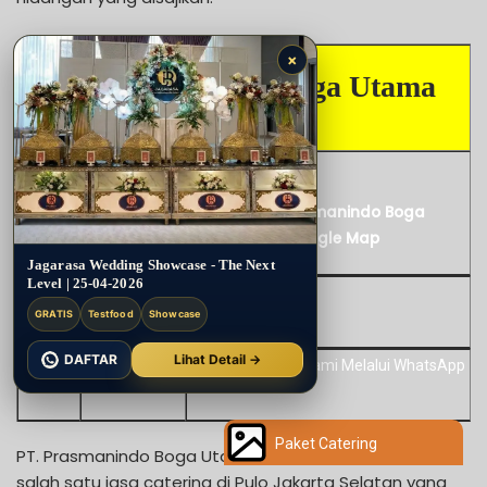
×
PT. Prasmanindo Boga Utama
–
Alamat
Lihat PT. Prasmanindo Boga
Utama di Google Map
Jagarasa Wedding Showcase - The Next
Level | 25-04-2026
Website
–
GRATIS
Testfood
Showcase
DAFTAR
Lihat Detail →
Kontak
(021) 7458868
Paket Catering
PT. Prasmanindo Boga Utama Jakarta Selatan adalah
salah satu jasa catering di Pulo Jakarta Selatan yang