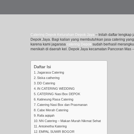
Catering Depok Kelurahan Depok Jaya
– Inilah daftar lengka
Depok Jaya. Bagi kalian yang membutuhkan jasa catering yang m
karena kami jagarasa
catering Depok
sudah berhasil merangkum
menikah di daerah kel. Depok Jaya kecamatan Pancoran Mas 
Daftar Isi
Jagarasa Catering
Siska cathering
DD Catering
IN CATERING WEDDING
CATERING Nasi Box DEPOK
Katineung Rasa Catering
Catering Nasi Box dan Prasmanan
Cabe Merah Catering
Rafa aqiqah
NN Catering – Makan Murah Nikmat Sehat
Antoinetha Katering
EMPAL SUWIR BOGOR