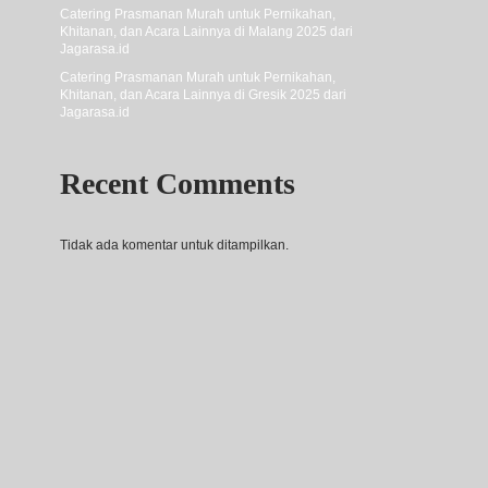
Catering Prasmanan Murah untuk Pernikahan,
Khitanan, dan Acara Lainnya di Malang 2025 dari
Jagarasa.id
Catering Prasmanan Murah untuk Pernikahan,
Khitanan, dan Acara Lainnya di Gresik 2025 dari
Jagarasa.id
Recent Comments
Tidak ada komentar untuk ditampilkan.