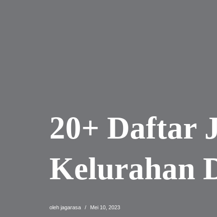
20+ Daftar 
Kelurahan 
oleh
jagarasa
Mei 10, 2023