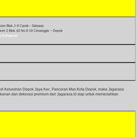
on Blok J-9 Candi – Sidoarjo
keh 2 Blok d3 No.9-10 Cimanggis – Depok
g Instagram
g di Kelurahan Depok Jaya Kec. Pancoran Mas Kota Depok, maka Jagarasa
akanan dan dekorasi premium dari Jagarasa.id siap untuk memeriahkan