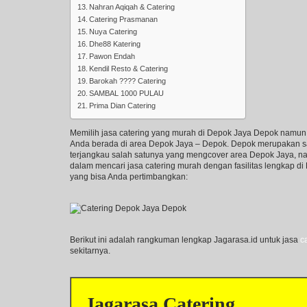
Nahran Aqiqah & Catering
Catering Prasmanan
Nuya Catering
Dhe88 Katering
Pawon Endah
Kendil Resto & Catering
Barokah ???? Catering
SAMBAL 1000 PULAU
Prima Dian Catering
Memilih jasa catering yang murah di Depok Jaya Depok namun te
Anda berada di area Depok Jaya – Depok. Depok merupakan sal
terjangkau salah satunya yang mengcover area Depok Jaya, 
dalam mencari jasa catering murah dengan fasilitas lengkap di
yang bisa Anda pertimbangkan:
Berikut ini adalah rangkuman lengkap Jagarasa.id untuk jasa
c
sekitarnya.
Jagarasa Catering