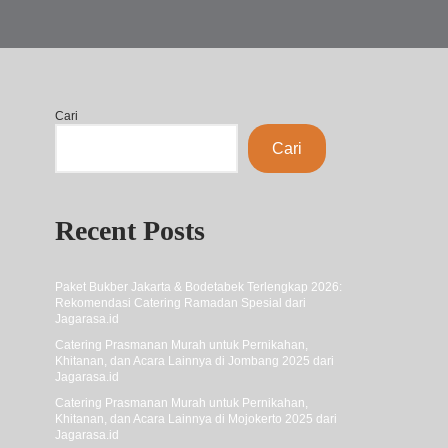
Cari
Cari
Recent Posts
Paket Bukber Jakarta & Bodetabek Terlengkap 2026:
Rekomendasi Catering Ramadan Spesial dari
Jagarasa.id
Catering Prasmanan Murah untuk Pernikahan,
Khitanan, dan Acara Lainnya di Jombang 2025 dari
Jagarasa.id
Catering Prasmanan Murah untuk Pernikahan,
Khitanan, dan Acara Lainnya di Mojokerto 2025 dari
Jagarasa.id