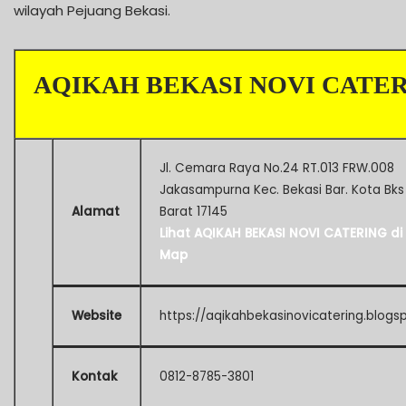
wilayah Pejuang Bekasi.
AQIKAH BEKASI NOVI CATE
Jl. Cemara Raya No.24 RT.013 FRW.008
Jakasampurna Kec. Bekasi Bar. Kota Bk
Alamat
Barat 17145
Lihat AQIKAH BEKASI NOVI CATERING di
Map
Website
https://aqikahbekasinovicatering.blogs
Kontak
0812-8785-3801