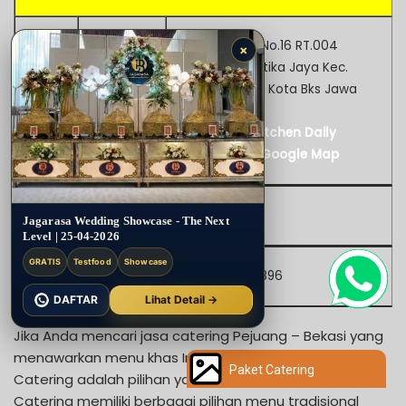
Jl. Delima IV No.16 RT.004
×
FRW.027 Mustika Jaya Kec.
Mustika Jaya Kota Bks Jawa
Alamat
Barat 17158
Lihat Nonakitchen Daily
Catering di Google Map
Website
–
Jagarasa Wedding Showcase - The Next
Level | 25-04-2026
GRATIS
Testfood
Showcase
Kontak
0882-1293-9896
DAFTAR
Lihat Detail →
Jika Anda mencari jasa catering Pejuang – Bekasi yang
menawarkan menu khas Indonesia, Nonakitchen Daily
Paket Catering
Catering adalah pilihan yang tepat. Nonakitchen Daily
Catering memiliki berbagai pilihan menu tradisional