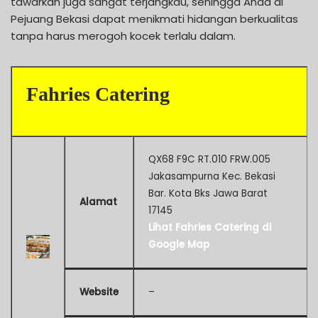
tawarkan juga sangat terjangkau, sehingga Anda di
Pejuang Bekasi dapat menikmati hidangan berkualitas
tanpa harus merogoh kocek terlalu dalam.
Fahries Catering
QX68 F9C RT.010 FRW.005
Jakasampurna Kec. Bekasi
Bar. Kota Bks Jawa Barat
Alamat
17145
Lihat Fahries Catering di
Google Map
Website
–