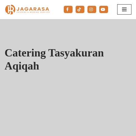
Lompat
ke
konten
Catering Tasyakuran
Aqiqah